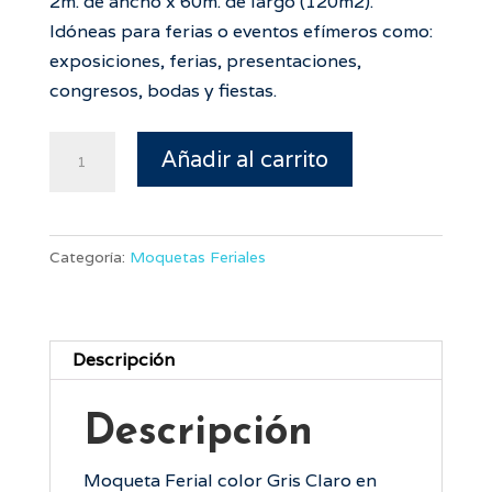
2m. de ancho x 60m. de largo (120m2).
Idóneas para ferias o eventos efímeros como:
exposiciones, ferias, presentaciones,
congresos, bodas y fiestas.
Moqueta
Añadir al carrito
Ferial
Gris
Claro
Categoría:
Moquetas Feriales
cantidad
Descripción
Descripción
Moqueta Ferial color Gris Claro en